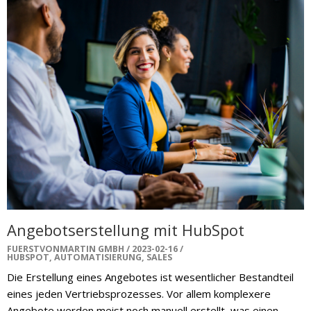
Angebotserstellung mit HubSpot
FUERSTVONMARTIN GMBH
2023-02-16
HUBSPOT
,
AUTOMATISIERUNG
,
SALES
Die Erstellung eines Angebotes ist wesentlicher Bestandteil
eines jeden Vertriebsprozesses. Vor allem komplexere
Angebote werden meist noch manuell erstellt, was einen