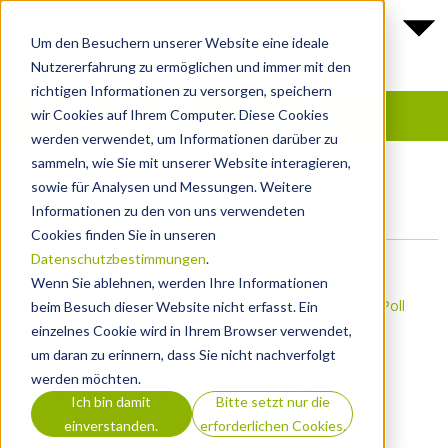
Um den Besuchern unserer Website eine ideale
Nutzererfahrung zu ermöglichen und immer mit den
richtigen Informationen zu versorgen, speichern
wir Cookies auf Ihrem Computer. Diese Cookies
werden verwendet, um Informationen darüber zu
sammeln, wie Sie mit unserer Website interagieren,
FUERSTVONMARTIN GmbH
sowie für Analysen und Messungen. Weitere
Informationen zu den von uns verwendeten
Cookies finden Sie in unseren
Datenschutzbestimmungen
.
RECENT POSTS
Wenn Sie ablehnen, werden Ihre Informationen
beim Besuch dieser Website nicht erfasst. Ein
einzelnes Cookie wird in Ihrem Browser verwendet,
um daran zu erinnern, dass Sie nicht nachverfolgt
Use case: Optimierung der
werden möchten.
Geschäftsprozesse bei Von Poll
Ich bin damit
Bitte setzt nur die
Immobilien
einverstanden.
erforderlichen Cookies.