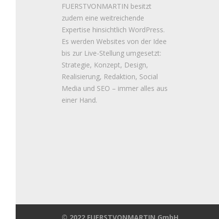
FUERSTVONMARTIN besitzt
zudem eine weitreichende
Expertise hinsichtlich WordPress.
Es werden Websites von der Idee
bis zur Live-Stellung umgesetzt:
Strategie, Konzept, Design,
Realisierung, Redaktion, Social
Media und SEO – immer alles aus
einer Hand.
© 2022 FUERSTVONMARTIN GmbH