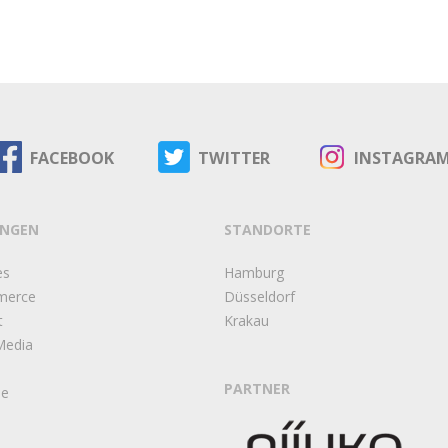
FACEBOOK
TWITTER
INSTAGRA
UNGEN
STANDORTE
es
Hamburg
merce
Düsseldorf
t
Krakau
Media
PARTNER
ie