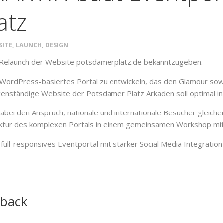
atz
SITE
,
LAUNCH
,
DESIGN
n Relaunch der Website potsdamerplatz.de bekanntzugeben.
rdPress-basiertes Portal zu entwickeln, das den Glamour sowie
genständige Website der Potsdamer Platz Arkaden soll optimal in
abei den Anspruch, nationale und internationale Besucher gleich
tektur des komplexen Portals in einem gemeinsamen Workshop mit
full-responsives Eventportal mit starker Social Media Integratio
dback