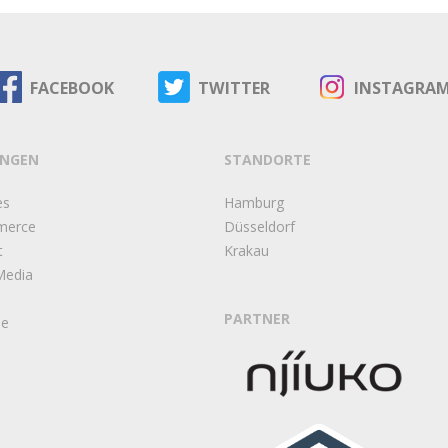
FACEBOOK
TWITTER
INSTAGRA
UNGEN
STANDORTE
es
Hamburg
merce
Düsseldorf
t
Krakau
Media
PARTNER
ie