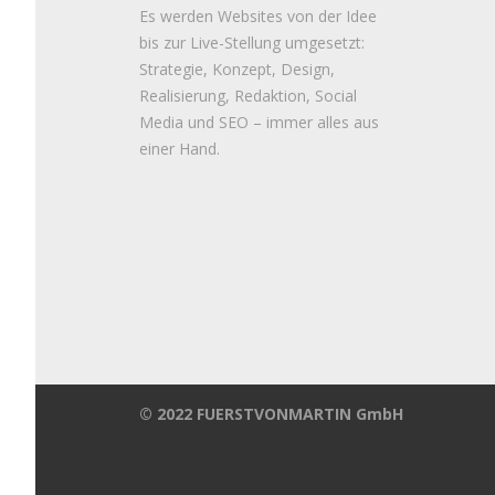
Es werden Websites von der Idee
bis zur Live-Stellung umgesetzt:
Strategie, Konzept, Design,
Realisierung, Redaktion, Social
Media und SEO – immer alles aus
einer Hand.
© 2022 FUERSTVONMARTIN GmbH