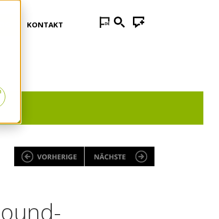
LOG
KONTAKT
n
bound-