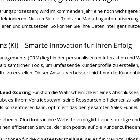
erungsprozessen) wird im kommenden Jahr eine noch wichtigere Rol
fektionieren.
Nutzen Sie die Tools zur Marketingautomatisierun
ieren und umzusetzen. So können Sie Ihre Daten intelligent nutz
nz (KI) –
Smarte Innovation für Ihren Erfolg
anagements (CRM) liegt in der personalisierten Interaktion und 
halb sämtlicher Tools, um umfassende Kundenprofile zu erstellen,
e zu erstellen. Dieser Ansatz verbessert nicht nur die Kundenbi
L
ead-Scoring
Funktion die Wahrscheinlichkeit eines Abschlusses
laubt es Ihrem Vertriebsteam, seine Ressourcen effizienter zu kal
ds konzentrieren kann, optimiert das den gesamten Sales Funnel.
etriebener
Chatbots
in ihre Website ermöglicht eine sofortige u
inen effizienten Service, der sich positiv auf die Kundenzufrieden
e Optionen für die
Content-Erstellung
, sei es für Mailings, Blog