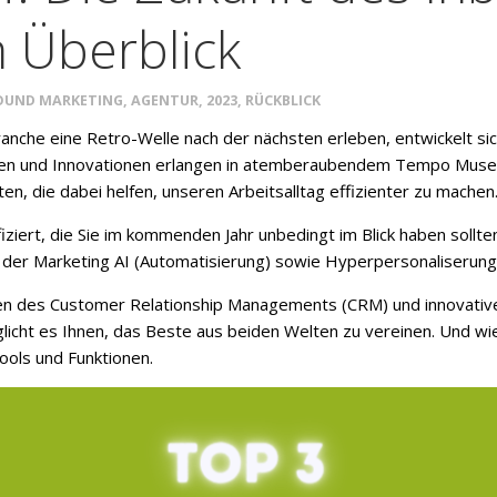
 Überblick
OUND MARKETING
,
AGENTUR
,
2023
,
RÜCKBLICK
nche eine Retro-Welle nach der nächsten erleben, entwickelt sich 
ehen und Innovationen erlangen in atemberaubendem Tempo Muse
, die dabei helfen, unseren Arbeitsalltag effizienter zu machen
fiziert, die Sie im kommenden Jahr unbedingt im Blick haben sollt
en der Marketing AI (Automatisierung) sowie Hyperpersonaliserung
tzen des Customer Relationship Managements (CRM) und innovati
icht es Ihnen, das Beste aus beiden Welten zu vereinen. U
nd wi
ools und Funktionen.