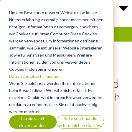
Um den Besuchern unserer Website eine ideale
Nutzererfahrung zu ermöglichen und immer mit den
richtigen Informationen zu versorgen, speichern
wir Cookies auf Ihrem Computer. Diese Cookies
werden verwendet, um Informationen darüber zu
sammeln, wie Sie mit unserer Website interagieren,
ABX: Die Zukunft der
sowie für Analysen und Messungen. Weitere
Informationen zu den von uns verwendeten
personalisierten
Cookies finden Sie in unseren
Datenschutzbestimmungen
.
Kundenansprache – und
Wenn Sie ablehnen, werden Ihre Informationen
beim Besuch dieser Website nicht erfasst. Ein
wie HubSpot sie möglich
einzelnes Cookie wird in Ihrem Browser verwendet,
um daran zu erinnern, dass Sie nicht nachverfolgt
macht
werden möchten.
Ich bin damit
Bitte setzt nur die
FUERSTVONMARTIN GMBH
2025-03-12
einverstanden.
erforderlichen Cookies.
INBOUND MARKETING
,
HUBSPOT
,
AGENTUR
,
MEDIA
,
LEAD
GENERIERUNG
,
KI
,
PERSONALISIERUNG