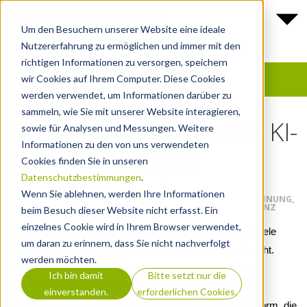
Um den Besuchern unserer Website eine ideale
Nutzererfahrung zu ermöglichen und immer mit den
richtigen Informationen zu versorgen, speichern
wir Cookies auf Ihrem Computer. Diese Cookies
werden verwendet, um Informationen darüber zu
sammeln, wie Sie mit unserer Website interagieren,
Effizienter arbeiten mit KI-
sowie für Analysen und Messungen. Weitere
Informationen zu den von uns verwendeten
Tools in HubSpot
Cookies finden Sie in unseren
Datenschutzbestimmungen
.
FUERSTVONMARTIN GMBH
2024-10-08
Wenn Sie ablehnen, werden Ihre Informationen
INBOUND MARKETING
,
HUBSPOT
,
AGENTUR
,
KUNDENGEWINNUNG
,
MEDIA
,
LEAD GENERIERUNG
,
KI
,
PERSONALISIERUNG
,
EFFIZIENZ
beim Besuch dieser Website nicht erfasst. Ein
einzelnes Cookie wird in Ihrem Browser verwendet,
Der technologische Fortschritt hat in den letzten Jahren viele
um daran zu erinnern, dass Sie nicht nachverfolgt
Veränderungen im Marketing und Vertrieb mit sich gebracht.
werden möchten.
Besonders Künstliche Intelligenz (KI) hat das Potenzial,
Ich bin damit
Bitte setzt nur die
Unternehmen bei der Entwicklung von effizienteren und
einverstanden.
erforderlichen Cookies.
personalisierteren Prozessen zu unterstützen. Eine Plattform, die