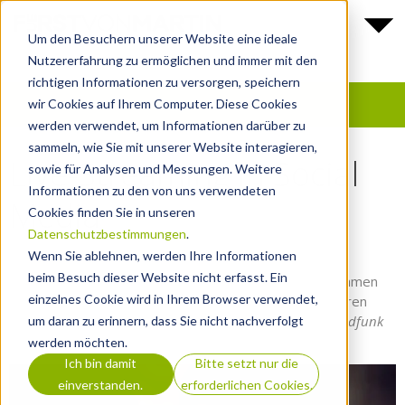
Um den Besuchern unserer Website eine ideale
Nutzererfahrung zu ermöglichen und immer mit den
richtigen Informationen zu versorgen, speichern
wir Cookies auf Ihrem Computer. Diese Cookies
werden verwendet, um Informationen darüber zu
sammeln, wie Sie mit unserer Website interagieren,
Live-Streaming in Social
sowie für Analysen und Messungen. Weitere
Informationen zu den von uns verwendeten
Media
Cookies finden Sie in unseren
Datenschutzbestimmungen
.
FUERSTVONMARTIN GMBH
2018-04-04
Wenn Sie ablehnen, werden Ihre Informationen
beim Besuch dieser Website nicht erfasst. Ein
Facebook Live
,
Periscope
oder
Instagram Live
– Unternehmen
einzelnes Cookie wird in Ihrem Browser verwendet,
haben besonders in Social Media viele Möglichkeiten ihren
Followern Live-Content zu servieren. Beim Thema
Rundfunk
um daran zu erinnern, dass Sie nicht nachverfolgt
gibt es jedoch Einiges zu beachten.
werden möchten.
Ich bin damit
Bitte setzt nur die
einverstanden.
erforderlichen Cookies.