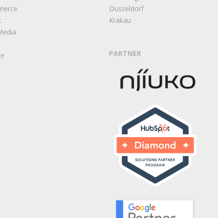
merce
Düsseldorf
t
Krakau
Media
PARTNER
ie