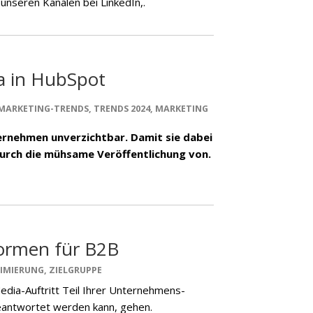
unseren Kanälen bei LinkedIn,.
ia in HubSpot
MARKETING-TRENDS
,
TRENDS 2024
,
MARKETING
ternehmen unverzichtbar. Damit sie dabei
durch die mühsame Veröffentlichung von.
formen für B2B
IMIERUNG
,
ZIELGRUPPE
-Media-Auftritt Teil Ihrer Unternehmens-
 beantwortet werden kann, gehen.