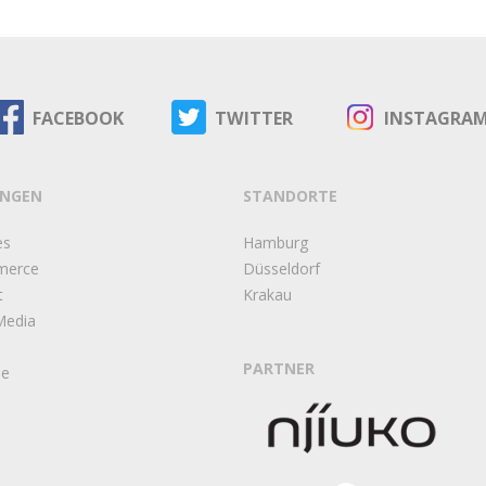
FACEBOOK
TWITTER
INSTAGRA
UNGEN
STANDORTE
es
Hamburg
merce
Düsseldorf
t
Krakau
Media
PARTNER
ie